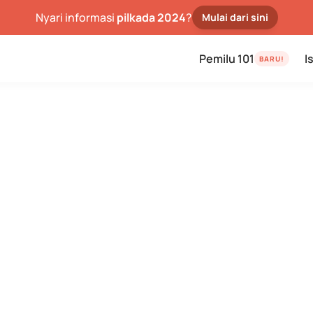
Nyari informasi 
pilkada 2024
?
Mulai dari sini
I
Pemilu 101
BARU!